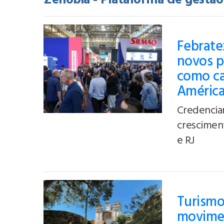
Zenobia - Plataforma de gestã
Febratex
novos p
como cap
Améric
Credencia
crescimen
e RJ
Turismo
movimen