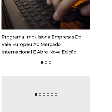
Spaten Tisch Chega À Oktoberfest De
Blumenau Para Celebrar O Ritual Da
Cerveja E Dos Encontros