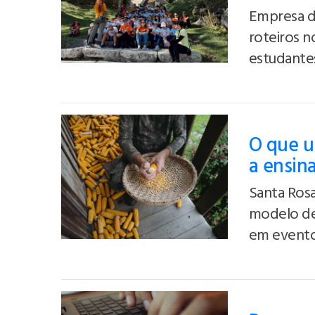
Empresa de
roteiros n
estudante
O que u
a ensin
Santa Rosa
modelo de
em evento