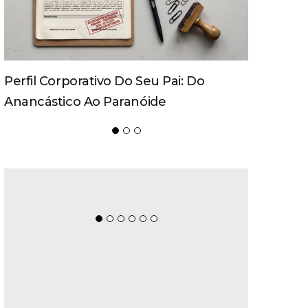
Movecta Marca Presença Na
Logistique 2026 Com Soluções
Integradas E Participação Em Painel