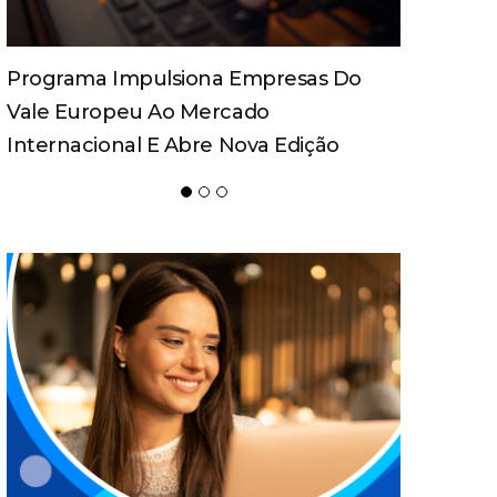
Spaten Tisch Chega À Oktoberfest De
Blumenau Para Celebrar O Ritual Da
Cerveja E Dos Encontros