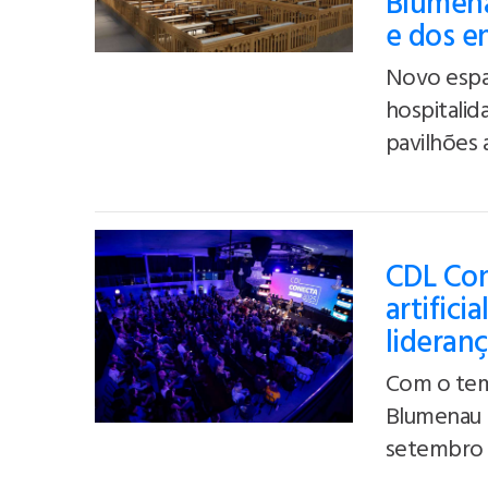
Blumena
e dos e
Novo espaç
hospitalid
pavilhões
CDL Con
artifici
lideran
Com o tem
Blumenau 
setembro