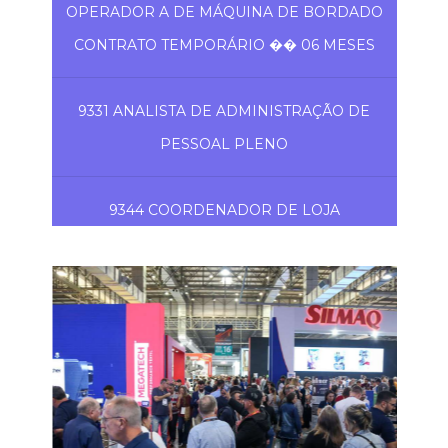
OPERADOR A DE MÁQUINA DE BORDADO
CONTRATO TEMPORÁRIO �� 06 MESES
9331 ANALISTA DE ADMINISTRAÇÃO DE
PESSOAL PLENO
9344 COORDENADOR DE LOJA