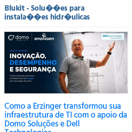
Blukit - Solu��es para
instala��es hidr�ulicas
Como a Erzinger transformou sua
infraestrutura de TI com o apoio da
Domo Soluções e Dell