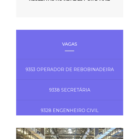
VAGAS
9353 OPERADOR DE REBOBINADEIRA
9338 SECRETÁRIA
9328 ENGENHEIRO CIVIL