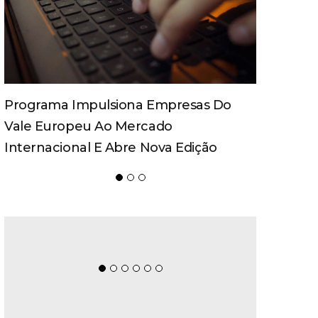
Spaten Tisch Chega À Oktoberfest De
Blumenau Para Celebrar O Ritual Da
Cerveja E Dos Encontros