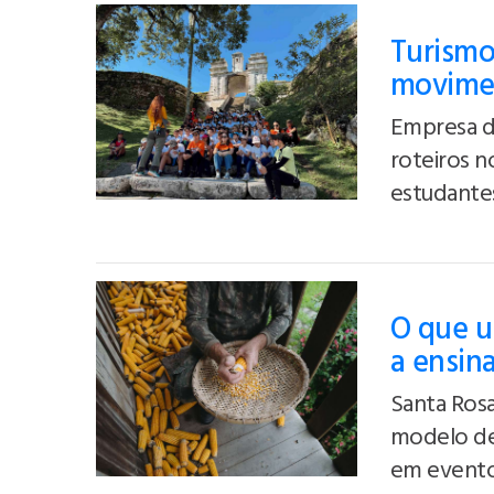
Turismo
movimen
Empresa de
roteiros n
estudante
O que u
a ensin
Santa Rosa
modelo de
em evento