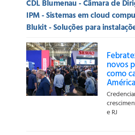
CDL Blumenau - Câmara de Diri
IPM - Sistemas em cloud comput
Blukit - Soluções para instalaçõ
Febratex
novos p
como cap
Améric
Credencia
crescimen
e RJ