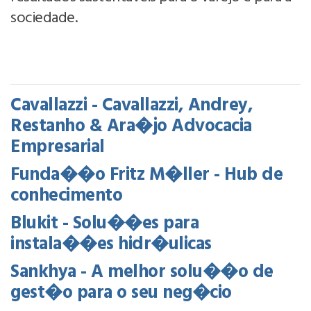
sociedade.
Cavallazzi - Cavallazzi, Andrey,
Restanho & Ara�jo Advocacia
Empresarial
Funda��o Fritz M�ller - Hub de
conhecimento
Blukit - Solu��es para
instala��es hidr�ulicas
Sankhya - A melhor solu��o de
gest�o para o seu neg�cio