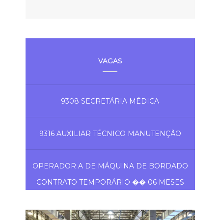
VAGAS
9308 SECRETÁRIA MÉDICA
9316 AUXILIAR TÉCNICO MANUTENÇÃO
OPERADOR A DE MÁQUINA DE BORDADO
CONTRATO TEMPORÁRIO �� 06 MESES