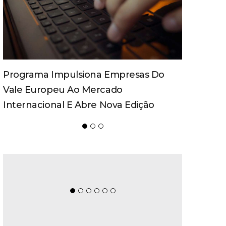
Spaten Tisch Chega À Oktoberfest De
Blumenau Para Celebrar O Ritual Da
Cerveja E Dos Encontros