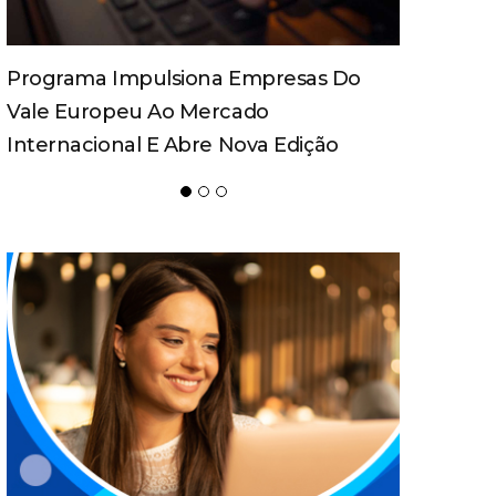
Spaten Tisch Chega À Oktoberfest De
Blumenau Para Celebrar O Ritual Da
Cerveja E Dos Encontros