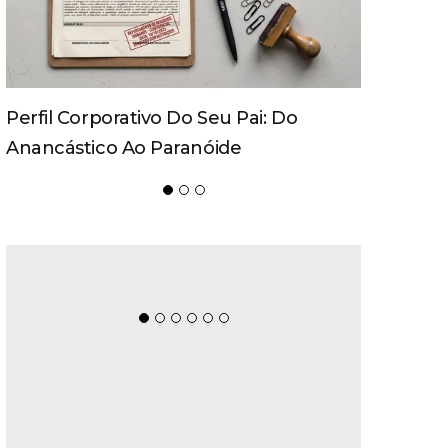
Movecta Marca Presença Na
Logistique 2026 Com Soluções
Integradas E Participação Em Painel