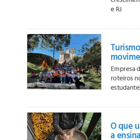
crescimen
e RJ
Turismo
movimen
Empresa de
roteiros n
estudante
O que u
a ensin