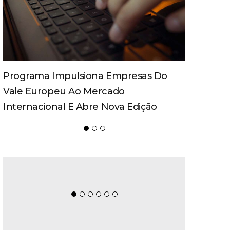
Spaten Tisch Chega À Oktoberfest De
Blumenau Para Celebrar O Ritual Da
Cerveja E Dos Encontros