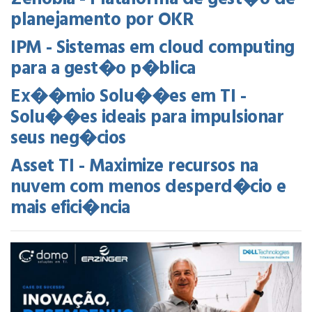
planejamento por OKR
IPM - Sistemas em cloud computing
para a gest�o p�blica
Ex��mio Solu��es em TI -
Solu��es ideais para impulsionar
seus neg�cios
Asset TI - Maximize recursos na
nuvem com menos desperd�cio e
mais efici�ncia