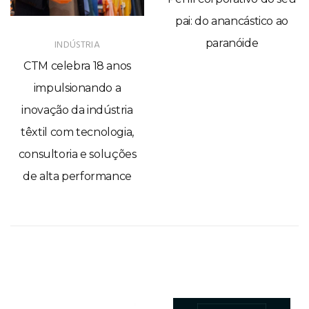
pai: do anancástico ao
revela o segredo das
paranóide
banheiras que se limpam
sozinhas