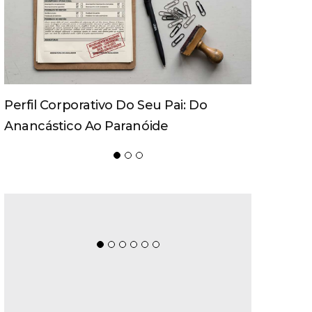
Movecta Marca Presença Na
Logistique 2026 Com Soluções
Integradas E Participação Em Painel