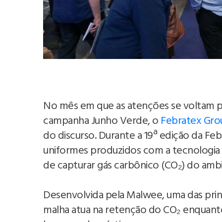
No mês em que as atenções se voltam pa
campanha Junho Verde, o
Febratex Gro
do discurso. Durante a 19ª edição da Feb
uniformes produzidos com a tecnologia A
de capturar gás carbônico (CO₂) do ambi
Desenvolvida pela Malwee, uma das princi
malha atua na retenção do CO₂ enquanto