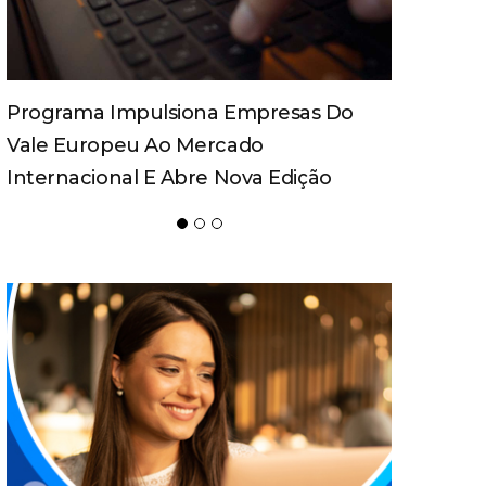
Spaten Tisch Chega À Oktoberfest De
Blumenau Para Celebrar O Ritual Da
Cerveja E Dos Encontros