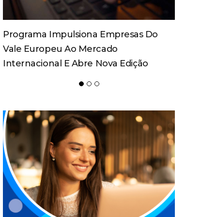
Spaten Tisch Chega À Oktoberfest De
Blumenau Para Celebrar O Ritual Da
Cerveja E Dos Encontros