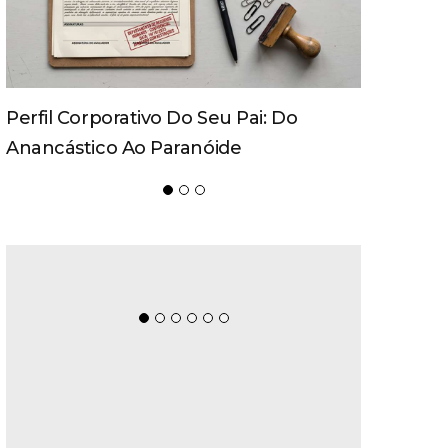
Movecta Marca Presença Na
Logistique 2026 Com Soluções
Integradas E Participação Em Painel