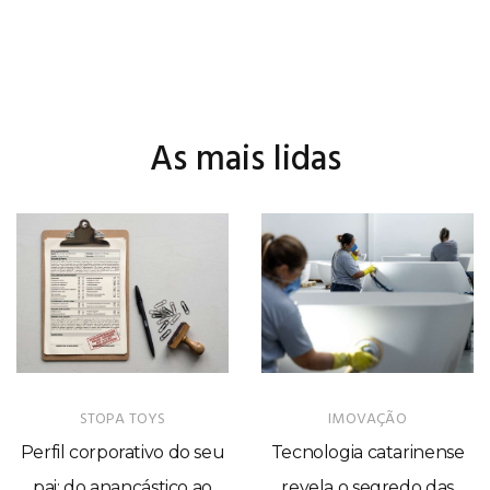
As mais lidas
STOPA TOYS
IMOVAÇÃO
Perfil corporativo do seu
Tecnologia catarinense
pai: do anancástico ao
revela o segredo das